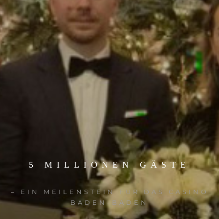
5 MILLIONEN GÄSTE
– EIN MEILENSTEIN FÜR DAS CASINO
BADEN-BADEN