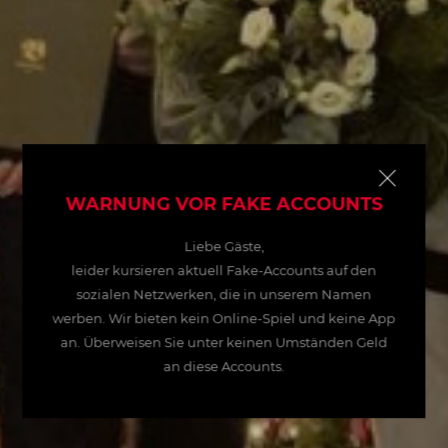
WARNUNG VOR FAKE ACCOUNTS
Liebe Gäste,
leider kursieren aktuell Fake-Accounts auf den
sozialen Netzwerken, die in unserem Namen
werben. Wir bieten kein Online-Spiel und keine App
an. Überweisen Sie unter keinen Umständen Geld
an diese Accounts.