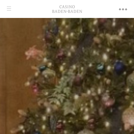
DAS CASINO
IMPRESSIONEN
SPIELANGEBOT
TURNIERE
SPIELERSCHUTZ
FÜHRUNGEN