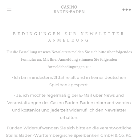
BEDINGUNGEN ZUR NEWSLETTER
ANMELDUNG
DAS CASINO
Für die Bestellung unseres Newsletters melden Sie sich bitte über folgendes
Formular an. Mit Ihrer Anmeldung stimmen Sie folgenden
IMPRESSIONEN
Anmeldebedingungen zu
:
SPIELANGEBOT
• Ich bin mindestens 21 Jahre alt und in keiner deutschen
Spielbank gesperrt.
TURNIERE
• Ja, ich möchte regelmäßig per E-Mail über News und
Veranstaltungen des Casino Baden-Baden informiert werden
SPIELERSCHUTZ
und kostenlos und jederzeit widerrufl ich den Newsletter
erhalten.
FÜHRUNGEN
Für den Widerruf wenden Sie sich bitte an die verantwortliche
Stelle: Baden-Württembergische Spielbanken GmbH & Co. KG,