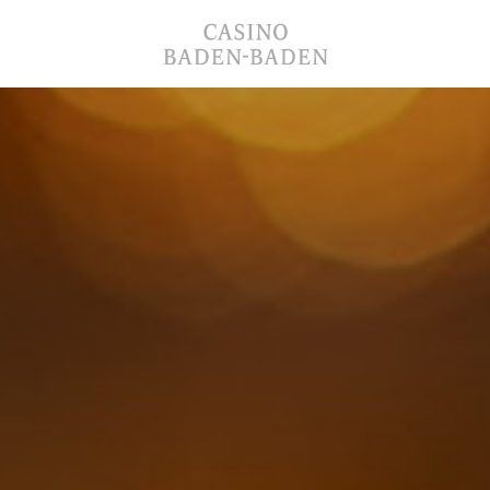
DAS CASINO
IMPRESSIONEN
SPIELANGEBOT
TURNIERE
SPIELERSCHUTZ