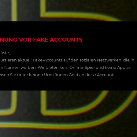
NUNG VOR FAKE ACCOUNTS
äste,
kursieren aktuell Fake-Accounts auf den sozialen Netzwerken, die in
m Namen werben. Wir bieten kein Online-Spiel und keine App an.
isen Sie unter keinen Umständen Geld an diese Accounts.