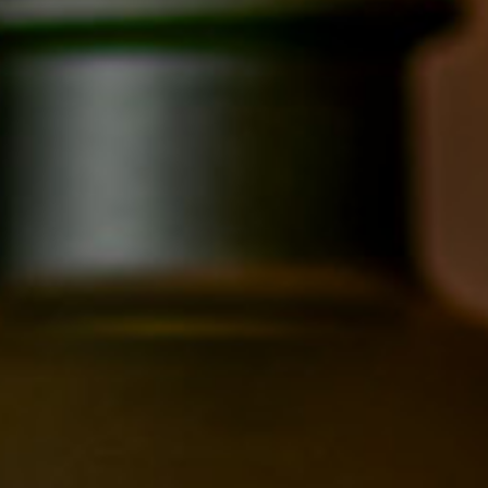
ONLINE SHOP
KONTAKT