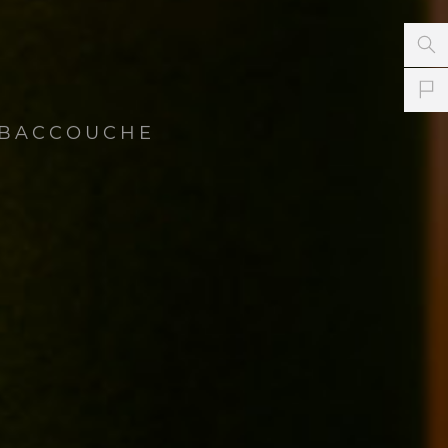
N
 BACCOUCHE