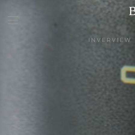
INVERVIEW