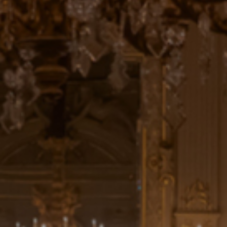
VERANSTALTUNGEN
SYLVIE MEIS
JETONS/ARRANGEMENTS
SHOP
THE GRILL
CLUB BERNSTEIN
ONLINE SHOP
KONTAKT