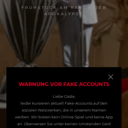
FRÜHSTÜCK AM RANDE DER
APOKALYPSE
WARNUNG VOR FAKE ACCOUNTS
Liebe Gäste,
leider kursieren aktuell Fake-Accounts auf den
sozialen Netzwerken, die in unserem Namen
werben. Wir bieten kein Online-Spiel und keine App
an. Überweisen Sie unter keinen Umständen Geld