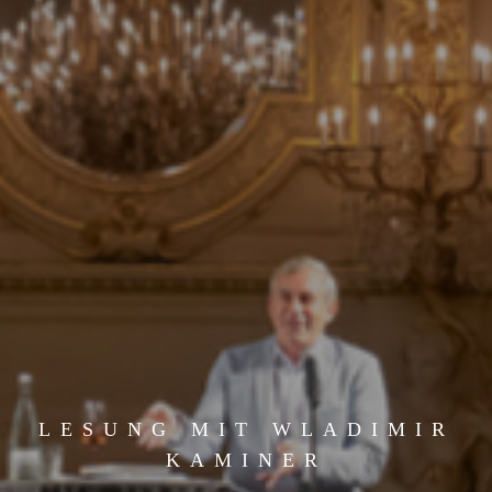
LESUNG MIT WLADIMIR
KAMINER